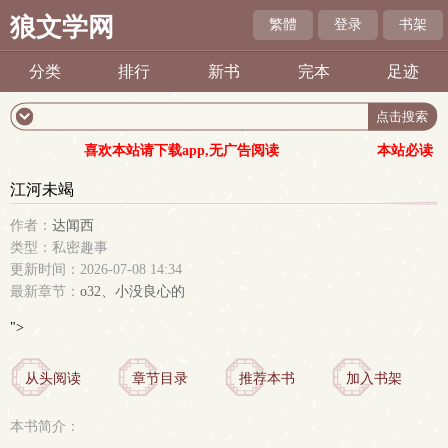
狼文学网
繁體
登录
书架
分类
排行
新书
完本
足迹
喜欢本站请下载app,无广告阅读
本站必读
江河未竭
作者：
达闻西
类型：私密趣事
更新时间：2026-07-08 14:34
最新章节：
o32、小没良心的
">
从头阅读
章节目录
推荐本书
加入书架
本书简介：