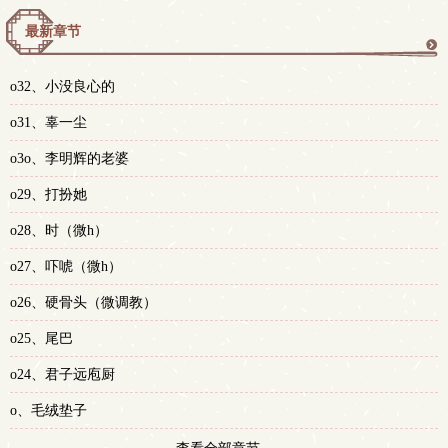
最新章节
更
o32、小没良心的
多
o31、辜一尘
o3o、李明辉的老婆
o29、打扮她
o28、时（微h）
o27、吓唬（微h）
o26、硬骨头（微调教）
o25、尾巴
o24、君子远庖厨
o、毛绒垫子