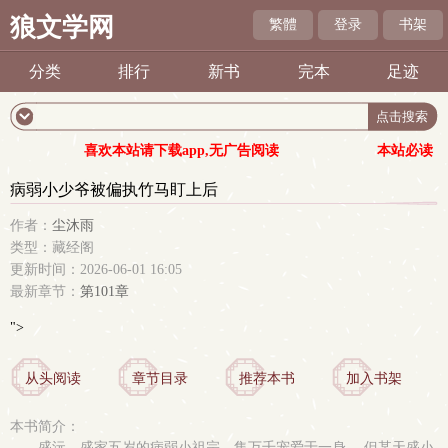
狼文学网
繁體
登录
书架
分类
排行
新书
完本
足迹
喜欢本站请下载app,无广告阅读
本站必读
病弱小少爷被偏执竹马盯上后
作者：
尘沐雨
类型：藏经阁
更新时间：2026-06-01 16:05
最新章节：
第101章
">
从头阅读
章节目录
推荐本书
加入书架
本书简介：
盛沅，盛家五岁的病弱小祖宗，集万千宠爱于一身。 但某天盛小