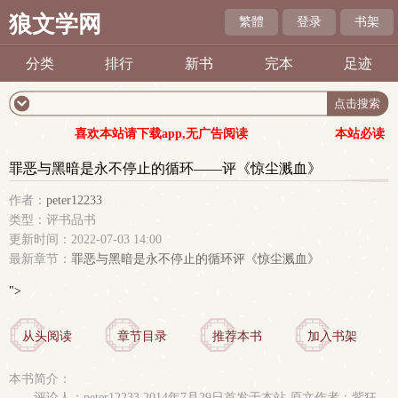
狼文学网
繁體
登录
书架
分类
排行
新书
完本
足迹
喜欢本站请下载app,无广告阅读
本站必读
罪恶与黑暗是永不停止的循环——评《惊尘溅血》
作者：
peter12233
类型：评书品书
更新时间：2022-07-03 14:00
最新章节：
罪恶与黑暗是永不停止的循环评《惊尘溅血》
">
从头阅读
章节目录
推荐本书
加入书架
本书简介：
评论人：peter12233 2014年7月29日首发于本站 原文作者：紫狂