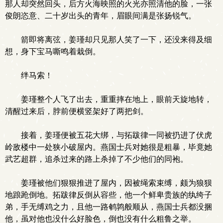
那人却突然回头，后方火海映照的火光亦照清他的脸，一张
俊朗恣意、二十岁出头的青年，眉眼间满是张扬锐气。
箭即将离弦，姜瑾却只见那人笑了一下，还没来得及细
想，身下宝马嘶鸣着栽倒。
绊马索！
姜瑾整个人飞了出去，重重摔在地上，眼前天旋地转，
清醒过来后，脖前便横竖架好了两把剑。
接着，姜瑾便被五花大绑，与拓跋律一同被扔进了伏虎
岭敌楼中一处狭小破屋内。燕国士兵对她很是粗暴，毕竟她
武艺超群，追杀过来的路上杀掉了不少他们的同袍。
姜瑾被他们狠狠推进了屋内，因被绳索束缚，颇为狼狈
地踉跄倒地。拓跋律反倒从容些，他一个鲜卑贵族的纨绔子
弟，手无缚鸡之力，且他一路鹌鹑般顺从，燕国士兵都没捆
他，虽对他也没什么好脸色，倒也没有什么粗鲁之举。