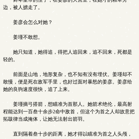
边，被人掳走了。
姜彦会怎么对她？
姜瑾不敢想。
她只知道，她得追，得把人追回来，追不回来，死都是
轻的。
前面是山地，地形复杂，也不知有没有埋伏。姜瑾却不
敢慢，便是死在敌军手里，也好过面对暴怒的姜彦。姜彦给
她的良驹速度很快，追了上来。
姜瑾摘弓搭箭，想瞄准为首那人。她箭术绝伦，最高射
程能达到一百叁十余步2命中敌首，但这个为首之人却故意把
拓跋律当成掩体，让她无法射出箭羽。
直到隔着叁十步的距离，她才得以瞄准为首之人头颅，