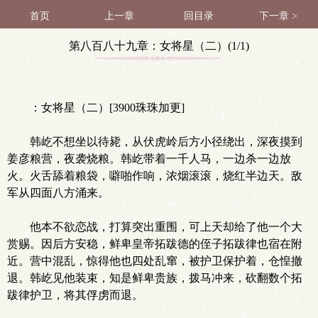
首页
上一章
回目录
下一章 >
第八百八十九章：女将星（二）(1/1)
：女将星（二）[3900珠珠加更]
韩屹不想坐以待毙，从伏虎岭后方小径绕出，深夜摸到
姜彦粮营，夜袭烧粮。韩屹带着一千人马，一边杀一边放
火。火舌舔着粮袋，噼啪作响，浓烟滚滚，烧红半边天。敌
军从四面八方涌来。
他本不欲恋战，打算突出重围，可上天却给了他一个大
赏赐。因后方安稳，鲜卑皇帝拓跋德的侄子拓跋律也宿在附
近。营中混乱，惊得他也四处乱窜，被护卫保护着，仓惶撤
退。韩屹见他装束，知是鲜卑贵族，拨马冲来，砍翻数个拓
跋律护卫，将其俘虏而退。