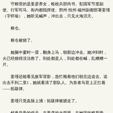
守粮营的是姜彦养女，检校兵部尚书、彰国军节度副
使、行军司马、衙内都指挥使、邢州·恒州·磁州副都部署姜瑾
（字怀瑜），她听见喊声，冲出去，只见火海滔天。
粮仓。
粮仓被烧了。
她脑中霎时一震，翻身上马，朝那边冲去。她冲到时，
火已经烧得没法救了。到处都是人，到处都在喊，乱糟糟一
片。
姜瑾还能看见敌军背影，急忙顺着他们朝北边追去。追
出去不到二里1，她就看清了那队人。为首者马背上正扛着
——拓跋律。
姜瑾只觉血脉上涌：拓跋律被掳走了。
鲜卑皇帝的侄子，在姜彦的大营里，在她守的粮草旁