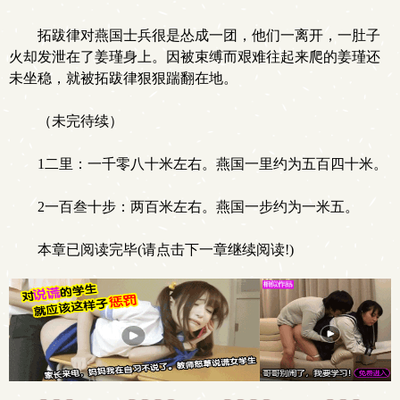
拓跋律对燕国士兵很是怂成一团，他们一离开，一肚子
火却发泄在了姜瑾身上。因被束缚而艰难往起来爬的姜瑾还
未坐稳，就被拓跋律狠狠踹翻在地。
（未完待续）
1二里：一千零八十米左右。燕国一里约为五百四十米。
2一百叁十步：两百米左右。燕国一步约为一米五。
本章已阅读完毕(请点击下一章继续阅读!)