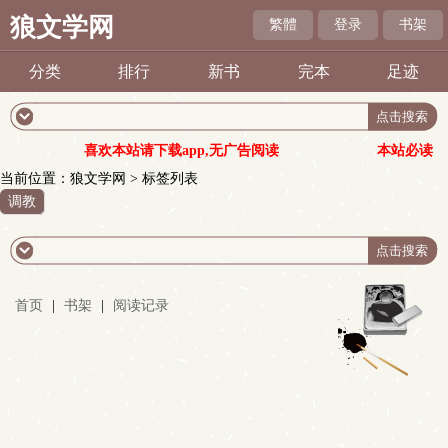
狼文学网
繁體
登录
书架
分类
排行
新书
完本
足迹
喜欢本站请下载app,无广告阅读
本站必读
当前位置：
狼文学网
> 标签列表
调教
首页
|
书架
|
阅读记录