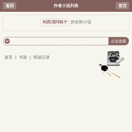
返回
作者小说列表
首页
杩囨湡閰稿ザ
的全部小说
首页
|
书架
|
阅读记录